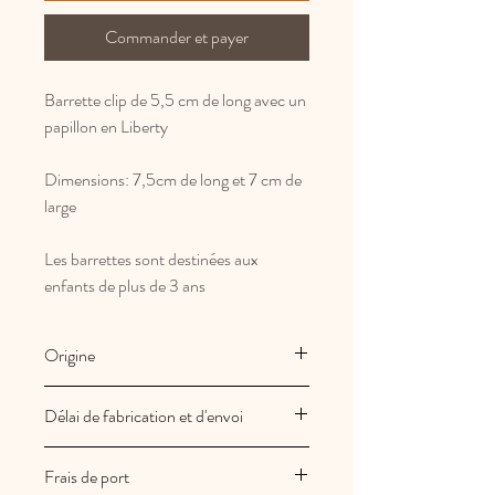
Commander et payer
Barrette clip de 5,5 cm de long avec un
papillon en Liberty
Dimensions: 7,5cm de long et 7 cm de
large
Les barrettes sont destinées aux
enfants de plus de 3 ans
Origine
Fabrication Française et artisanale
Délai de fabrication et d'envoi
Les créations Au royaume des filles
Frais de port
sont fabriquées à la commande