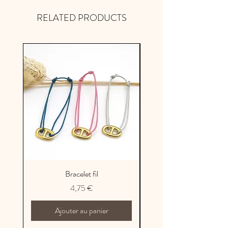
métropolitaine
RELATED PRODUCTS
Bracelet fil
Prix
4,75 €
Ajouter au panier