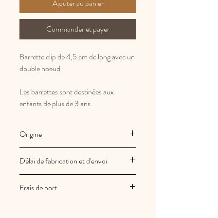
Ajouter au panier
Commander et payer
Barrette clip de 4,5 cm de long avec un
double noeud
Les barrettes sont destinées aux
enfants de plus de 3 ans
Origine
Fabrication Française et artisanale
Délai de fabrication et d'envoi
Les créations Au royaume des filles
Frais de port
sont fabriquées à la commande
Vos commandes sont expédiées sous
Les frais de port sont offerts en France
2/3 jours ouvrés