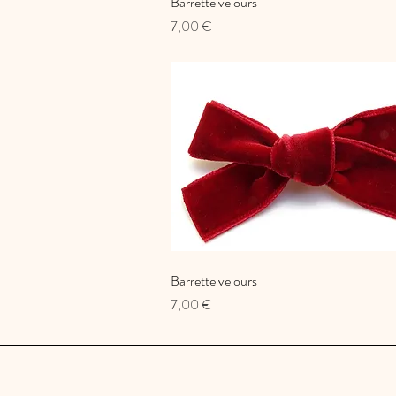
Barrette velours
Aperçu rapide
Prix
7,00 €
Barrette velours
Aperçu rapide
Prix
7,00 €