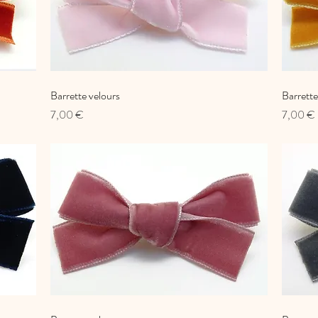
Barrette velours
Aperçu rapide
Barrette
Prix
Prix
7,00 €
7,00 €