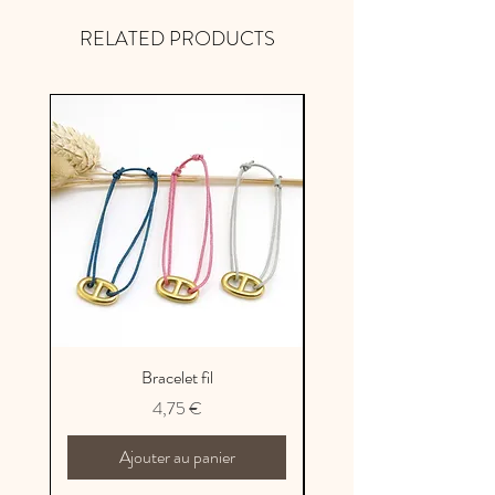
métropolitaine
RELATED PRODUCTS
Bracelet fil
Prix
4,75 €
Ajouter au panier