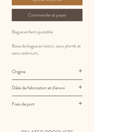
Commander et payer
Bague enfant ajustable
Base de bague en laiton, sans plomb et
sans cadmium,
Origine
Fabrication Française et artisanale
Délai de fabrication et d'envoi
Les créations Au royaume des filles
Frais de port
sont fabriquées à la commande
Vos commandes sont expédiées sous
Les frais de port sont offerts en France
2/3 jours ouvrés
métropolitaine