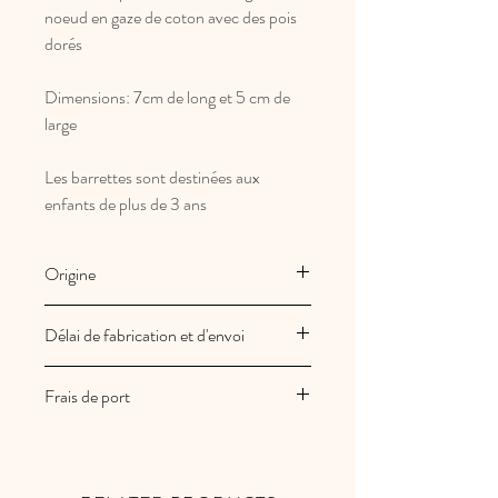
noeud en gaze de coton avec des pois
dorés
Dimensions: 7cm de long et 5 cm de
large
Les barrettes sont destinées aux
enfants de plus de 3 ans
Origine
Fabrication Française et artisanale
Délai de fabrication et d'envoi
Les créations Au royaume des filles
Frais de port
sont fabriquées à la commande
Vos commandes sont expédiées sous
Les frais de port sont offerts en France
2/3 jours ouvrés
métropolitaine