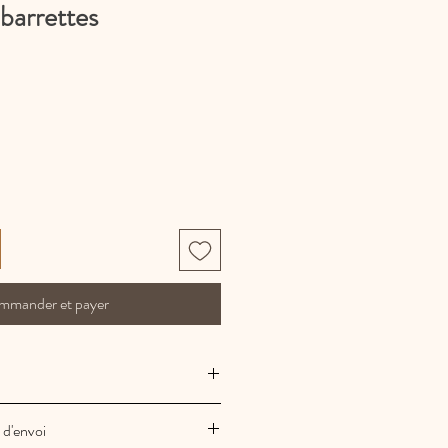
barrettes
mmander et payer
et artisanale
 d'envoi