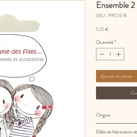
Ensemble 2 
SKU : PRO E18
Prix
5,15 €
Quantité
*
Ajouter au panier
Co
Origine
Fabrication Française 
Délai de fabrication et