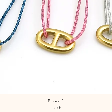
Bracelet fil
Prix
4,75 €