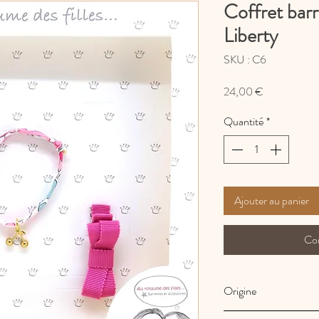
Coffret barr
Liberty
SKU : C6
Prix
24,00 €
Quantité
*
Ajouter au panier
Co
Origine
Fabrication Française 