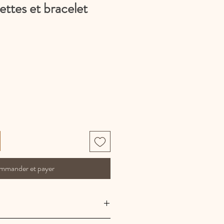
ettes et bracelet
mmander et payer
et artisanale