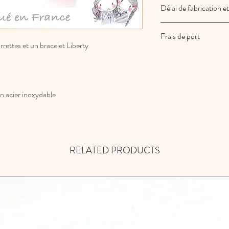
Délai de fabrication et
Les créations Au royau
Frais de port
commande
ettes et un bracelet Liberty
Vos commandes sont e
Les frais de port sont
n acier inoxydable
RELATED PRODUCTS