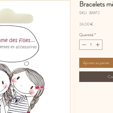
Bracelets mè
SKU : BMF2
Prix
24,00 €
Quantité
*
Ajouter au panier
Co