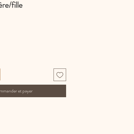
re/fille
mmander et payer