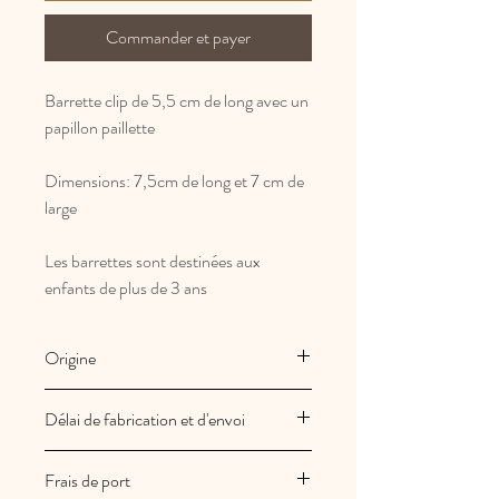
Commander et payer
Barrette clip de 5,5 cm de long avec un
papillon paillette
Dimensions: 7,5cm de long et 7 cm de
large
Les barrettes sont destinées aux
enfants de plus de 3 ans
Origine
Fabrication Française et artisanale
Délai de fabrication et d'envoi
Les créations Au royaume des filles
Frais de port
sont fabriquées à la commande