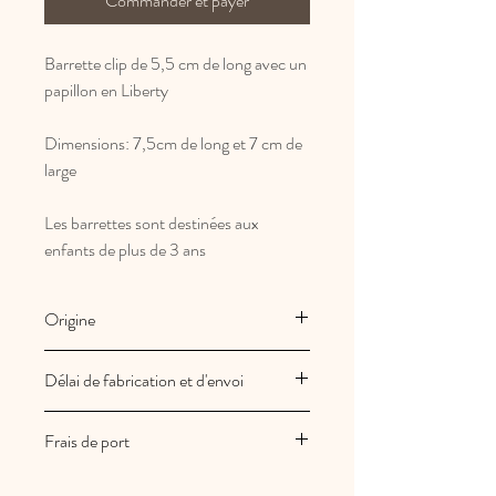
Commander et payer
Barrette clip de 5,5 cm de long avec un
papillon en Liberty
Dimensions: 7,5cm de long et 7 cm de
large
Les barrettes sont destinées aux
enfants de plus de 3 ans
Origine
Fabrication Française et artisanale
Délai de fabrication et d'envoi
Les créations Au royaume des filles
Frais de port
sont fabriquées à la commande
Vos commandes sont expédiées sous
Les frais de port sont offerts en France