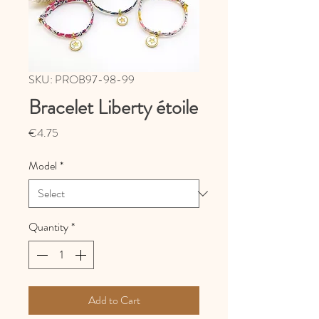
SKU: PROB97-98-99
Bracelet Liberty étoile
Price
€4.75
Model
*
Quantity
*
Add to Cart