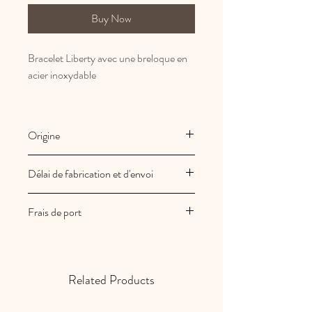
Buy Now
Bracelet Liberty avec une breloque en
acier inoxydable
Origine
Fabrication Française et artisanale
Délai de fabrication et d'envoi
Les créations Au royaume des filles
Frais de port
sont fabriquées à la commande
Vos commandes sont expédiées sous
Les frais de port sont offerts en France
2/3 jours ouvrés
métropolitaine
Related Products