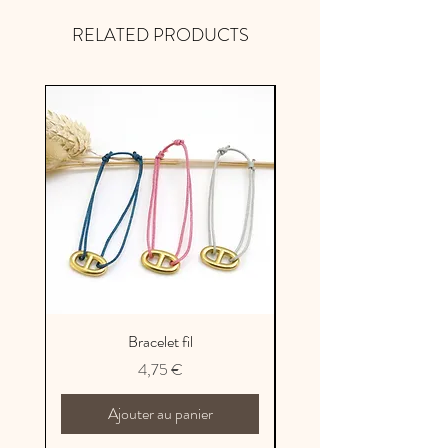
métropolitaine
RELATED PRODUCTS
Bracelet fil
Prix
4,75 €
Ajouter au panier