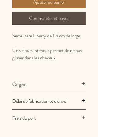
Ajouter au panier
Commander et payer
Serre-tête Liberty de 1,5 cm de large
Un velours intérieur permet de ne pas
glisser dans les cheveux
Origine
Fabrication Française et artisanale
Délai de fabrication et d'envoi
Les créations Au royaume des filles
Frais de port
sont fabriquées à la commande
Vos commandes sont expédiées sous
Les frais de port sont offerts en France
2/3 jours ouvrés